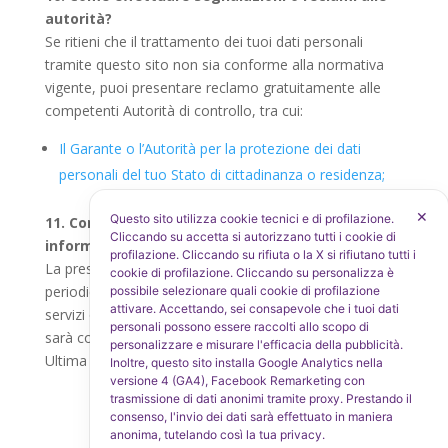
autorità?
Se ritieni che il trattamento dei tuoi dati personali
tramite questo sito non sia conforme alla normativa
vigente, puoi presentare reclamo gratuitamente alle
competenti Autorità di controllo, tra cui:
Il Garante o l’Autorità per la protezione dei dati
personali del tuo Stato di cittadinanza o residenza;
✕
Questo sito utilizza cookie tecnici e di profilazione.
11. Come ti informiamo sulle modifiche a questa
Cliccando su accetta si autorizzano tutti i cookie di
informativa?
profilazione. Cliccando su rifiuta o la X si rifiutano tutti i
La presente informativa è soggetta a revisione
cookie di profilazione. Cliccando su personalizza è
periodica per adeguamento normativo o modifica dei
possibile selezionare quali cookie di profilazione
attivare. Accettando, sei consapevole che i tuoi dati
servizi offerti tramite il sito. Ogni variazione significativa
personali possono essere raccolti allo scopo di
sarà comunicata tramite questa pagina.
personalizzare e misurare l'efficacia della pubblicità.
Ultima revisione: 12 Febbraio 2025
Inoltre, questo sito installa Google Analytics nella
versione 4 (GA4), Facebook Remarketing con
trasmissione di dati anonimi tramite proxy. Prestando il
consenso, l'invio dei dati sarà effettuato in maniera
anonima, tutelando così la tua privacy.